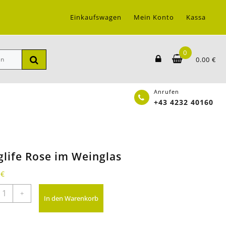
Einkaufswagen
Mein Konto
Kassa
0
0.00
€
Anrufen
+43 4232 40160
glife Rose im Weinglas
0
€
onglife
+
In den Warenkorb
ose
m
einglas