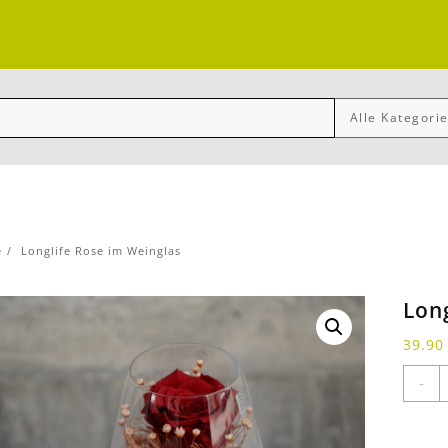
e
Longlife Rose im Weinglas
Lon
39.9
L
-
R
i
W