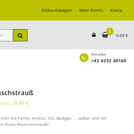
Einkaufswagen
Mein Konto
Kassa
0
0.00
€
Anrufen
+43 4232 40160
schstrauß
preis:
29.90
€
men Sie Farbe, Anlass, Stil, Budget, … selbst und wir
en Ihren Wunschstraußt!