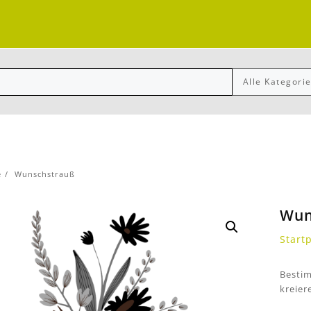
e
Wunschstrauß
Wun
Start
Bestim
kreier