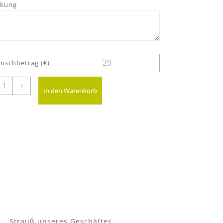
kung
nschbetrag (€)
unschstrauß
+
In den Warenkorb
enge
em Strauß unseres Geschäftes