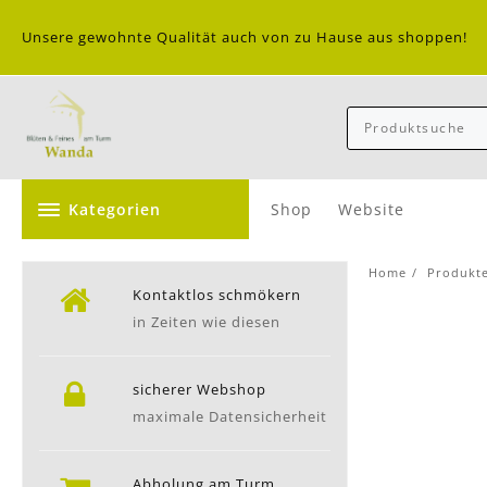
Skip
to
Unsere gewohnte Qualität auch von zu Hause aus shoppen!
content
Kategorien
Shop
Website
Home
Produkt
Kontaktlos schmökern
in Zeiten wie diesen
sicherer Webshop
maximale Datensicherheit
Abholung am Turm